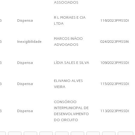
ASSOCIADOS
R L MORAES E CIA
3
Dispensa
116/2023PMSSDI
LTDA
MARCOS INÁCIO
3
Inexigibilidade
024/2023PMSSIN
ADVOGADOS
3
Dispensa
LÍDIA SALES E SILVA
109/2023PMSSDI
ELIVANIO ALVES
3
Dispensa
115/2023PMSSDI
VIEIRA
CONSÓRCIO
INTERMUNICIPAL DE
3
Dispensa
113/2023PMSSDI
DESENVOLVIMENTO
DO CIRCUITO