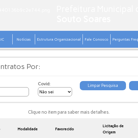
Prefeitura Municipal 
Souto Soares
SIC
Notícias
Estrutura Organizacional
Fale Conosco
Perguntas Fre
ntratos Por:
Covid:
Limpar Pesquisa
Clique no item para saber mais detalhes.
Licitação de
o
Modalidade
Favorecido
Origem