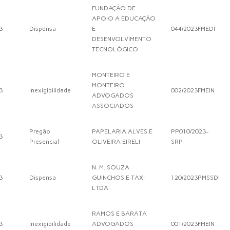
FUNDAÇÃO DE
APOIO A EDUCAÇÃO
3
Dispensa
E
044/2023FMEDI
DESENVOLVIMENTO
TECNOLÓGICO
MONTEIRO E
MONTEIRO
3
Inexigibilidade
002/2023FMEIN
ADVOGADOS
ASSOCIADOS
Pregão
PAPELARIA ALVES E
PP010/2023-
3
Presencial
OLIVEIRA EIRELI
SRP
N. M. SOUZA
3
Dispensa
GUINCHOS E TAXI
120/2023PMSSDI
LTDA
RAMOS E BARATA
3
Inexigibilidade
ADVOGADOS
001/2023FMEIN