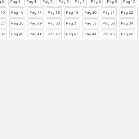
 2
Pág 3
Pág 4
Pág 5
Pág 6
Pág 7
Pág 8
Pág 9
Pág 10
 15
Pág 16
Pág 17
Pág 18
Pág 19
Pág 20
Pág 21
Pág 22
 27
Pág 28
Pág 29
Pág 30
Pág 31
Pág 32
Pág 33
Pág 34
 39
Pág 40
Pág 41
Pág 42
Pág 43
Pág 44
Pág 45
Pág 46
 51
Pág 52
Pág 53
Pág 54
Pág 55
Pág 56
Pág 57
Pág 58
 63
Pág 64
Pág 65
Pág 66
Pág 67
Pág 68
Pág 69
Pág 70
 75
Pág 76
Pág 77
Pág 78
Pág 79
Pág 80
Pág 81
Última
Nº 8, CENTRO
Gu
Setor 
.gov.br