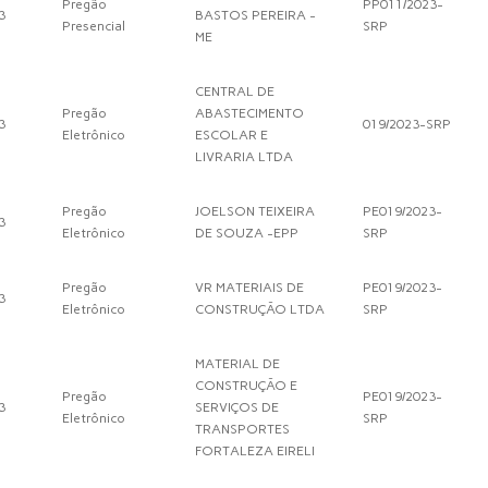
Pregão
PP011/2023-
3
BASTOS PEREIRA -
Presencial
SRP
ME
CENTRAL DE
Pregão
ABASTECIMENTO
3
019/2023-SRP
Eletrônico
ESCOLAR E
LIVRARIA LTDA
Pregão
JOELSON TEIXEIRA
PE019/2023-
3
Eletrônico
DE SOUZA -EPP
SRP
Pregão
VR MATERIAIS DE
PE019/2023-
3
Eletrônico
CONSTRUÇÃO LTDA
SRP
MATERIAL DE
CONSTRUÇÃO E
Pregão
PE019/2023-
3
SERVIÇOS DE
Eletrônico
SRP
TRANSPORTES
FORTALEZA EIRELI