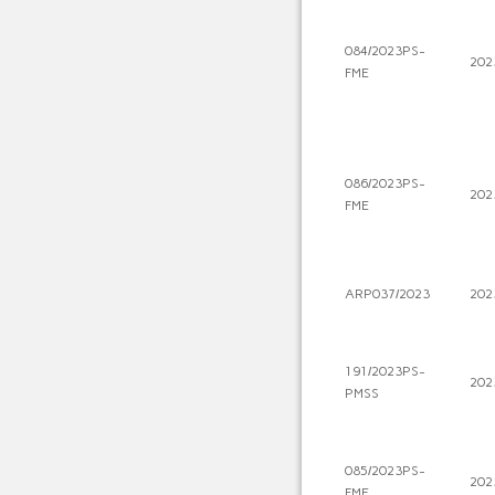
084/2023PS-
202
FME
086/2023PS-
202
FME
ARP037/2023
202
191/2023PS-
202
PMSS
085/2023PS-
202
FME