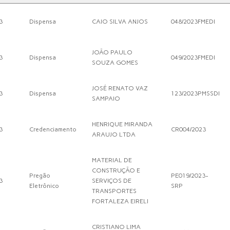
3
Dispensa
CAIO SILVA ANJOS
048/2023FMEDI
JOÃO PAULO
3
Dispensa
049/2023FMEDI
SOUZA GOMES
JOSÉ RENATO VAZ
3
Dispensa
123/2023PMSSDI
SAMPAIO
HENRIQUE MIRANDA
3
Credenciamento
CR004/2023
ARAUJO LTDA
MATERIAL DE
CONSTRUÇÃO E
Pregão
PE019/2023-
3
SERVIÇOS DE
Eletrônico
SRP
TRANSPORTES
FORTALEZA EIRELI
CRISTIANO LIMA