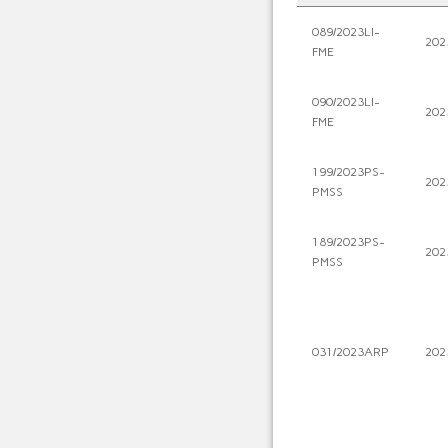
089/2023LI-
202
FME
090/2023LI-
202
FME
199/2023PS-
202
PMSS
189/2023PS-
202
PMSS
031/2023ARP
202