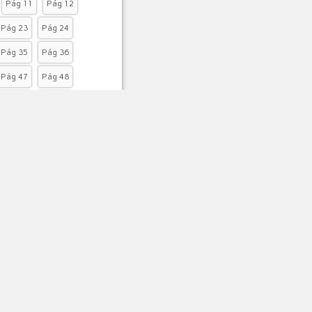
Pág 11
Pág 12
Pág 23
Pág 24
Pág 35
Pág 36
Pág 47
Pág 48
Pág 59
Pág 60
Pág 71
Pág 72
Telefones Úteis
Hospital Municipal Jonival Lucas:
(75)33392106
Polícia Civil: (75) 3339 2156
arda Municipal de Souto Soares:
(75)981874023
de Tributos PMSS: 75 983723548