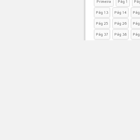
Primeira
Pág 1
Pág
Pág 13
Pág 14
Pág
Pág 25
Pág 26
Pág
Pág 37
Pág 38
Pág
Pág 49
Pág 50
Pág
Pág 61
Pág 62
Pág
Pág 73
Pág 74
Pág
AVENIDA JOSÉ SAMPAIO, 
(75) 3339-2128 |
gabinete@soutosoares.ba