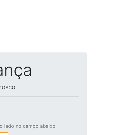
ança
nosco.
ao lado no campo abaixo