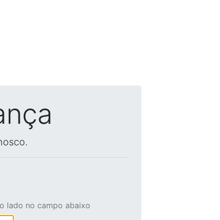
ança
nosco.
ao lado no campo abaixo