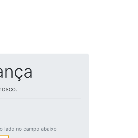
ança
nosco.
ao lado no campo abaixo