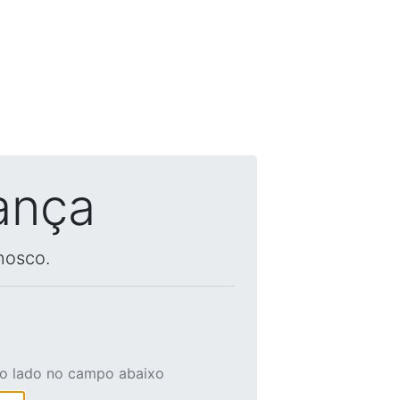
ança
nosco.
ao lado no campo abaixo