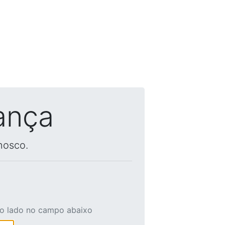
ança
nosco.
ao lado no campo abaixo