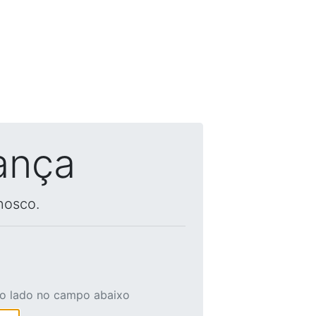
ança
nosco.
ao lado no campo abaixo