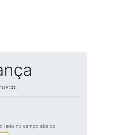
ança
nosco.
ao lado no campo abaixo