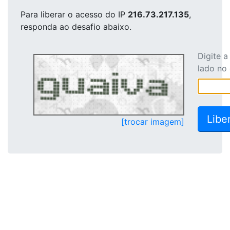
Para liberar o acesso
do IP
216.73.217.135
,
responda ao desafio abaixo.
Digite 
lado no
[trocar imagem]