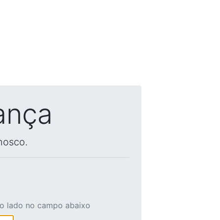
ança
nosco.
ao lado no campo abaixo